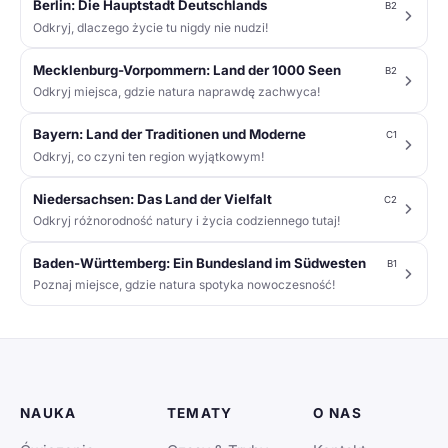
Berlin: Die Hauptstadt Deutschlands
B2
Odkryj, dlaczego życie tu nigdy nie nudzi!
Mecklenburg-Vorpommern: Land der 1000 Seen
B2
Odkryj miejsca, gdzie natura naprawdę zachwyca!
Bayern: Land der Traditionen und Moderne
C1
Odkryj, co czyni ten region wyjątkowym!
Niedersachsen: Das Land der Vielfalt
C2
Odkryj różnorodność natury i życia codziennego tutaj!
Baden-Württemberg: Ein Bundesland im Südwesten
B1
Poznaj miejsce, gdzie natura spotyka nowoczesność!
NAUKA
TEMATY
O NAS