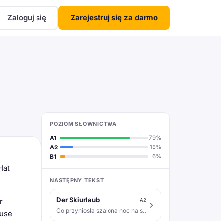
Zaloguj się
Zarejestruj się za darmo
POZIOM SŁOWNICTWA
A1
79%
A2
15%
B1
6%
Hat
NASTĘPNY TEKST
Der Skiurlaub
A2
r
Co przyniosła szalona noc na stoku?
ause