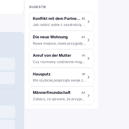
SUGESTIE
Konflikt mit dem Partner wegen Eifersucht
B2
Jak radzić sobie z zazdrością w związku?
Die neue Wohnung
A2
Nowe miejsce, nowe przygody i niespodzianki czekają!
Anruf von der Mutter
A1
Czy rozmowy codzienne mogą być pełne ciepła?
Hausputz
B1
Kto szybciej posprząta swoje zadanie dzisiaj?
Männerfreundschaft
A2
Zobacz, co sprawia, że przyjaźń jest wyjątkowa!