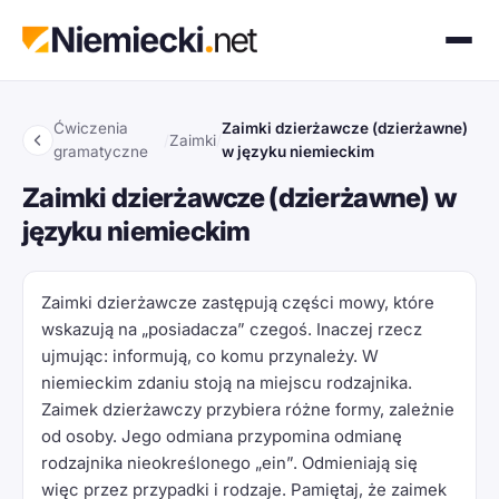
Ćwiczenia
Zaimki dzierżawcze (dzierżawne)
/
Zaimki
/
gramatyczne
w języku niemieckim
Zaimki dzierżawcze (dzierżawne) w
języku niemieckim
Zaimki dzierżawcze zastępują części mowy, które
wskazują na „posiadacza” czegoś. Inaczej rzecz
ujmując: informują, co komu przynależy. W
niemieckim zdaniu stoją na miejscu rodzajnika.
Zaimek dzierżawczy przybiera różne formy, zależnie
od osoby. Jego odmiana przypomina odmianę
rodzajnika nieokreślonego „ein”. Odmieniają się
więc przez przypadki i rodzaje. Pamiętaj, że zaimek